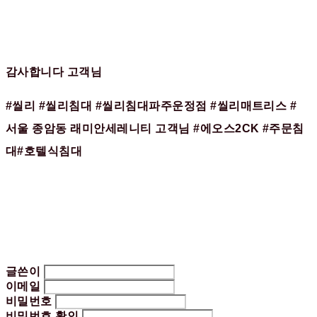
감사합니다 고객님
#씰리 #씰리침대 #씰리침대파주운정점 #씰리매트리스 #
서울 종암동 래미안세레니티 고객님 #에오스2CK #주문침
대#호텔식침대
글쓴이
이메일
비밀번호
비밀번호 확인