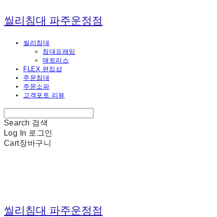
씰리침대 파주운정점
씰리침대
침대프레임
매트리스
FLEX 편집샵
주문침대
주문소파
고객포토 리뷰
Search
검색
Log In
로그인
Cart
장바구니
씰리침대 파주운정점