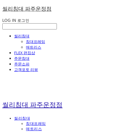
씰리침대 파주운정점
LOG IN
로그인
씰리침대
침대프레임
매트리스
FLEX 편집샵
주문침대
주문소파
고객포토 리뷰
씰리침대 파주운정점
씰리침대
침대프레임
매트리스