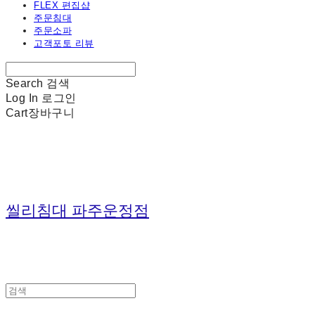
FLEX 편집샵
주문침대
주문소파
고객포토 리뷰
Search
검색
Log In
로그인
Cart
장바구니
씰리침대 파주운정점