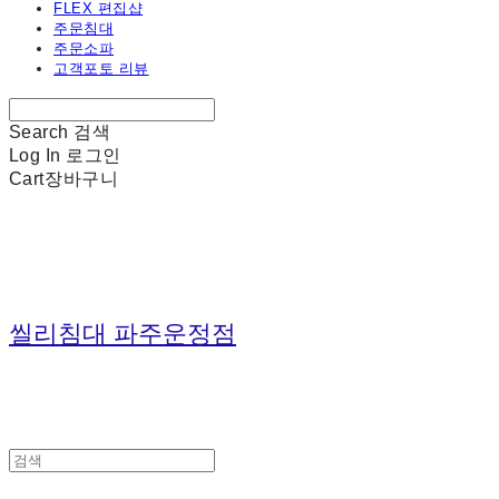
FLEX 편집샵
주문침대
주문소파
고객포토 리뷰
Search
검색
Log In
로그인
Cart
장바구니
씰리침대 파주운정점