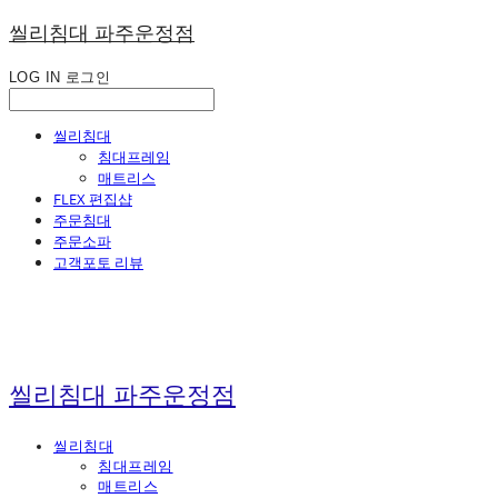
씰리침대 파주운정점
LOG IN
로그인
씰리침대
침대프레임
매트리스
FLEX 편집샵
주문침대
주문소파
고객포토 리뷰
씰리침대 파주운정점
씰리침대
침대프레임
매트리스