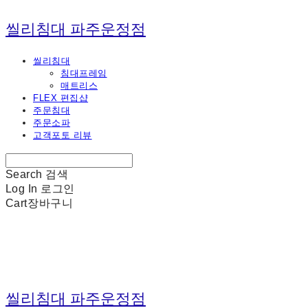
씰리침대 파주운정점
씰리침대
침대프레임
매트리스
FLEX 편집샵
주문침대
주문소파
고객포토 리뷰
Search
검색
Log In
로그인
Cart
장바구니
씰리침대 파주운정점