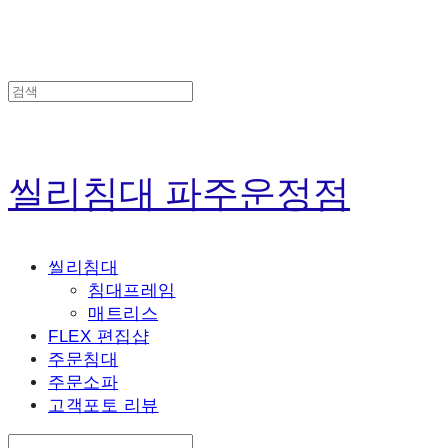
씰리침대 파주운정점
씰리침대
침대프레임
매트리스
FLEX 편집샵
주문침대
주문소파
고객포토 리뷰