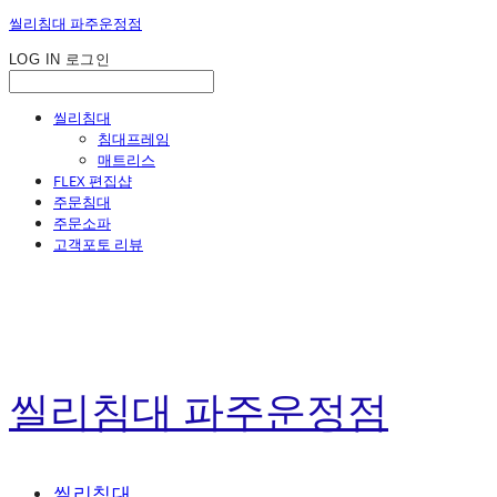
씰리침대 파주운정점
LOG IN
로그인
씰리침대
침대프레임
매트리스
FLEX 편집샵
주문침대
주문소파
고객포토 리뷰
씰리침대 파주운정점
씰리침대