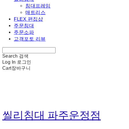
침대프레임
매트리스
FLEX 편집샵
주문침대
주문소파
고객포토 리뷰
Search
검색
Log In
로그인
Cart
장바구니
씰리침대 파주운정점