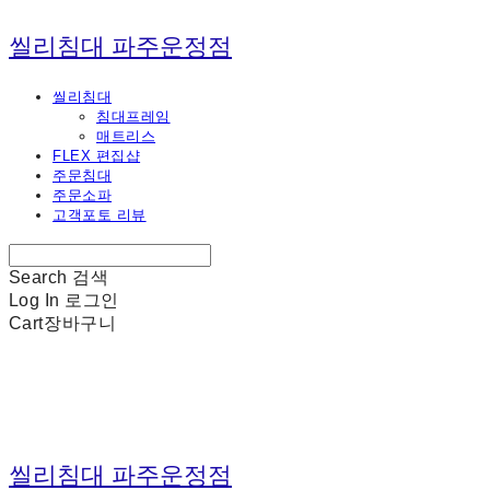
씰리침대 파주운정점
씰리침대
침대프레임
매트리스
FLEX 편집샵
주문침대
주문소파
고객포토 리뷰
Search
검색
Log In
로그인
Cart
장바구니
씰리침대 파주운정점