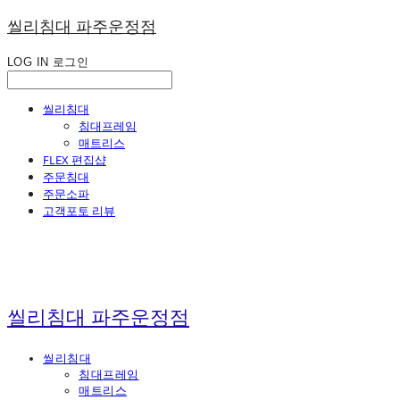
씰리침대 파주운정점
LOG IN
로그인
씰리침대
침대프레임
매트리스
FLEX 편집샵
주문침대
주문소파
고객포토 리뷰
씰리침대 파주운정점
씰리침대
침대프레임
매트리스