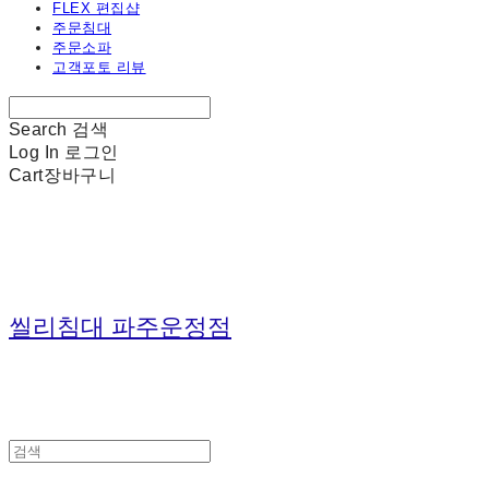
FLEX 편집샵
주문침대
주문소파
고객포토 리뷰
Search
검색
Log In
로그인
Cart
장바구니
씰리침대 파주운정점