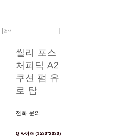
씰리 포스
처피딕 A2
쿠션 펌 유
로 탑
전화 문의
Q 싸이즈 (1530*2030)