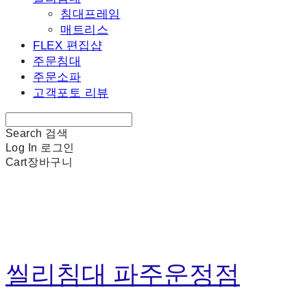
침대프레임
매트리스
FLEX 편집샵
주문침대
주문소파
고객포토 리뷰
Search
검색
Log In
로그인
Cart
장바구니
씰리침대 파주운정점