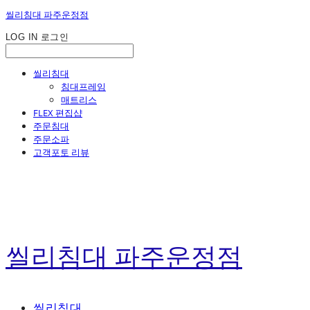
씰리침대 파주운정점
LOG IN
로그인
씰리침대
침대프레임
매트리스
FLEX 편집샵
주문침대
주문소파
고객포토 리뷰
씰리침대 파주운정점
씰리침대