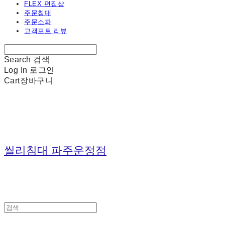
FLEX 편집샵
주문침대
주문소파
고객포토 리뷰
Search
검색
Log In
로그인
Cart
장바구니
씰리침대 파주운정점