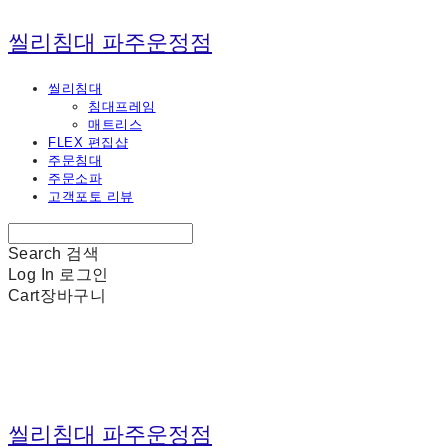
씰리침대 파주운정점
씰리침대
침대프레임
매트리스
FLEX 편집샵
주문침대
주문소파
고객포토 리뷰
Search
검색
Log In
로그인
Cart
장바구니
씰리침대 파주운정점