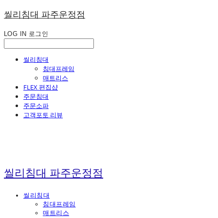
씰리침대 파주운정점
LOG IN
로그인
씰리침대
침대프레임
매트리스
FLEX 편집샵
주문침대
주문소파
고객포토 리뷰
씰리침대 파주운정점
씰리침대
침대프레임
매트리스