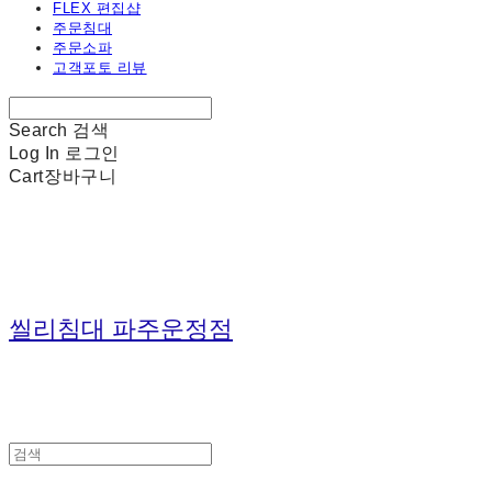
FLEX 편집샵
주문침대
주문소파
고객포토 리뷰
Search
검색
Log In
로그인
Cart
장바구니
씰리침대 파주운정점