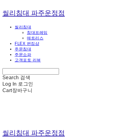
씰리침대 파주운정점
씰리침대
침대프레임
매트리스
FLEX 편집샵
주문침대
주문소파
고객포토 리뷰
Search
검색
Log In
로그인
Cart
장바구니
씰리침대 파주운정점