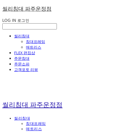
씰리침대 파주운정점
LOG IN
로그인
씰리침대
침대프레임
매트리스
FLEX 편집샵
주문침대
주문소파
고객포토 리뷰
씰리침대 파주운정점
씰리침대
침대프레임
매트리스