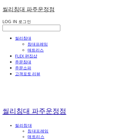
씰리침대 파주운정점
LOG IN
로그인
씰리침대
침대프레임
매트리스
FLEX 편집샵
주문침대
주문소파
고객포토 리뷰
씰리침대 파주운정점
씰리침대
침대프레임
매트리스