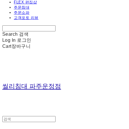
FLEX 편집샵
주문침대
주문소파
고객포토 리뷰
Search
검색
Log In
로그인
Cart
장바구니
씰리침대 파주운정점