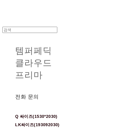
템퍼페딕
클라우드
프리마
전화 문의
Q 싸이즈(1530*2030)
LK싸이즈(193092030)