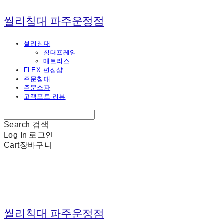
씰리침대 파주운정점
씰리침대
침대프레임
매트리스
FLEX 편집샵
주문침대
주문소파
고객포토 리뷰
Search
검색
Log In
로그인
Cart
장바구니
씰리침대 파주운정점