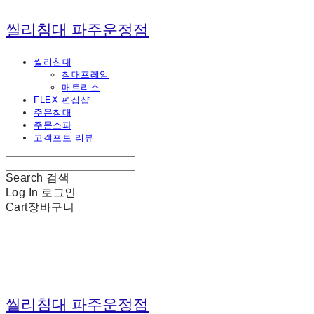
씰리침대 파주운정점
씰리침대
침대프레임
매트리스
FLEX 편집샵
주문침대
주문소파
고객포토 리뷰
Search
검색
Log In
로그인
Cart
장바구니
씰리침대 파주운정점