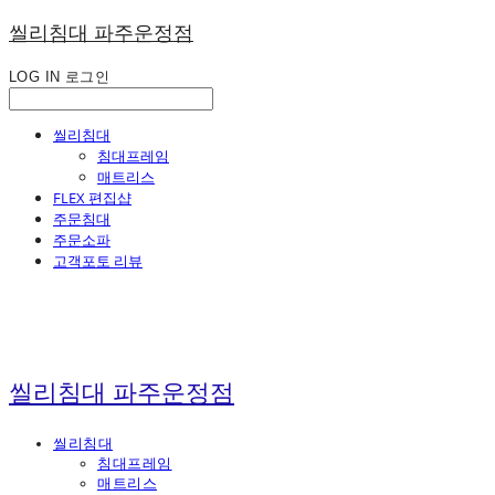
씰리침대 파주운정점
LOG IN
로그인
씰리침대
침대프레임
매트리스
FLEX 편집샵
주문침대
주문소파
고객포토 리뷰
씰리침대 파주운정점
씰리침대
침대프레임
매트리스