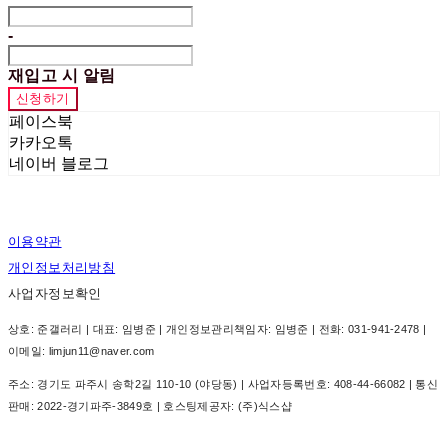
-
재입고 시 알림
신청하기
페이스북
카카오톡
네이버 블로그
이용약관
개인정보처리방침
사업자정보확인
상호: 준갤러리 | 대표: 임병준 | 개인정보관리책임자: 임병준 | 전화: 031-941-2478 |
이메일: limjun11@naver.com
주소: 경기도 파주시 송학2길 110-10 (야당동) | 사업자등록번호:
408-44-66082
| 통신
판매:
2022-경기파주-3849호
| 호스팅제공자: (주)식스샵