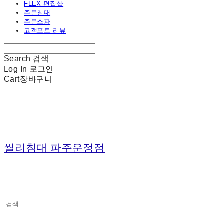
FLEX 편집샵
주문침대
주문소파
고객포토 리뷰
Search
검색
Log In
로그인
Cart
장바구니
씰리침대 파주운정점