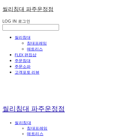
씰리침대 파주운정점
LOG IN
로그인
씰리침대
침대프레임
매트리스
FLEX 편집샵
주문침대
주문소파
고객포토 리뷰
씰리침대 파주운정점
씰리침대
침대프레임
매트리스