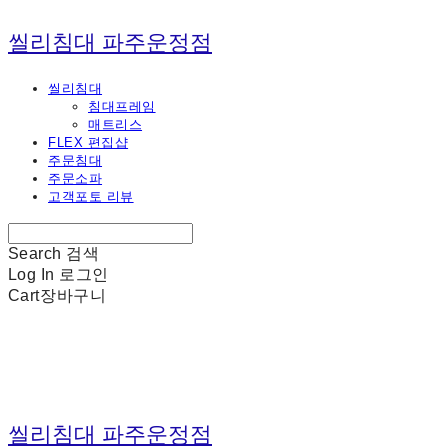
씰리침대 파주운정점
씰리침대
침대프레임
매트리스
FLEX 편집샵
주문침대
주문소파
고객포토 리뷰
Search
검색
Log In
로그인
Cart
장바구니
씰리침대 파주운정점