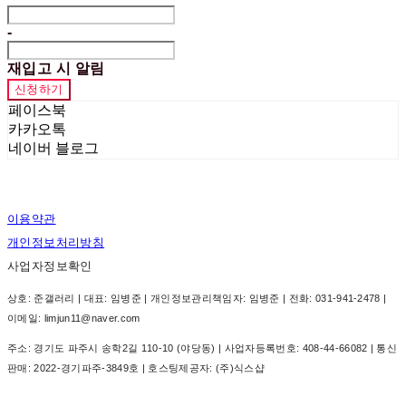
-
재입고 시 알림
신청하기
페이스북
카카오톡
네이버 블로그
이용약관
개인정보처리방침
사업자정보확인
상호: 준갤러리 | 대표: 임병준 | 개인정보관리책임자: 임병준 | 전화: 031-941-2478 |
이메일: limjun11@naver.com
주소: 경기도 파주시 송학2길 110-10 (야당동) | 사업자등록번호:
408-44-66082
| 통신
판매:
2022-경기파주-3849호
| 호스팅제공자: (주)식스샵