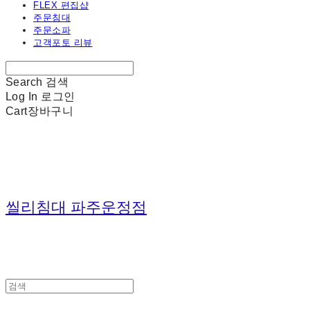
FLEX 편집샵
주문침대
주문소파
고객포토 리뷰
Search
검색
Log In
로그인
Cart
장바구니
씰리침대 파주운정점