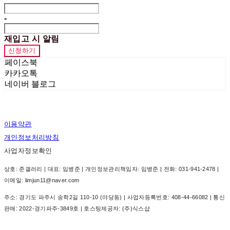
-
재입고 시 알림
신청하기
페이스북
카카오톡
네이버 블로그
이용약관
개인정보처리방침
사업자정보확인
상호: 준갤러리 | 대표: 임병준 | 개인정보관리책임자: 임병준 | 전화: 031-941-2478 |
이메일: limjun11@naver.com
주소: 경기도 파주시 송학2길 110-10 (야당동) | 사업자등록번호:
408-44-66082
| 통신
판매:
2022-경기파주-3849호
| 호스팅제공자: (주)식스샵