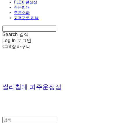
FLEX 편집샵
주문침대
주문소파
고객포토 리뷰
Search
검색
Log In
로그인
Cart
장바구니
씰리침대 파주운정점