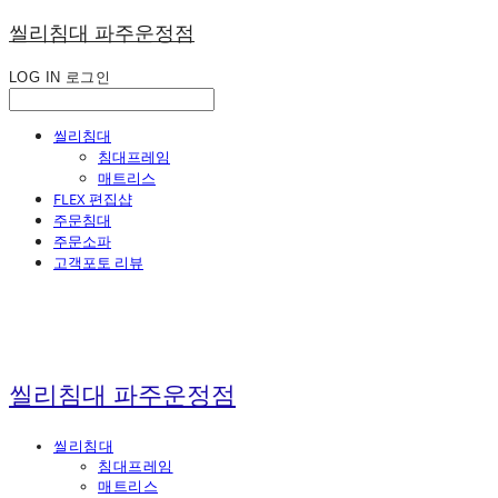
씰리침대 파주운정점
LOG IN
로그인
씰리침대
침대프레임
매트리스
FLEX 편집샵
주문침대
주문소파
고객포토 리뷰
씰리침대 파주운정점
씰리침대
침대프레임
매트리스