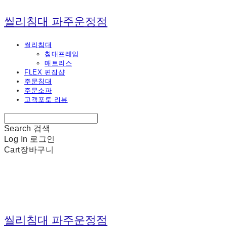
씰리침대 파주운정점
씰리침대
침대프레임
매트리스
FLEX 편집샵
주문침대
주문소파
고객포토 리뷰
Search
검색
Log In
로그인
Cart
장바구니
씰리침대 파주운정점