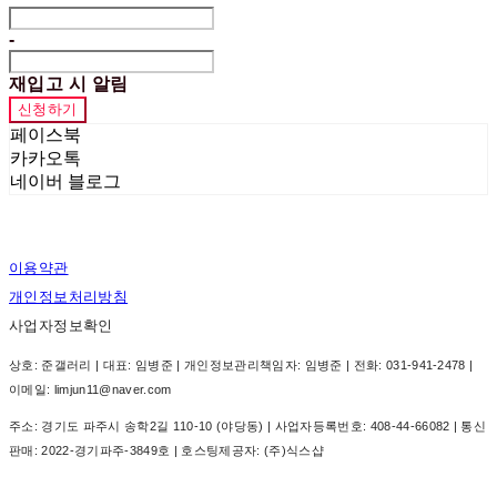
-
재입고 시 알림
신청하기
페이스북
카카오톡
네이버 블로그
이용약관
개인정보처리방침
사업자정보확인
상호: 준갤러리 | 대표: 임병준 | 개인정보관리책임자: 임병준 | 전화: 031-941-2478 |
이메일: limjun11@naver.com
주소: 경기도 파주시 송학2길 110-10 (야당동) | 사업자등록번호:
408-44-66082
| 통신
판매:
2022-경기파주-3849호
| 호스팅제공자: (주)식스샵