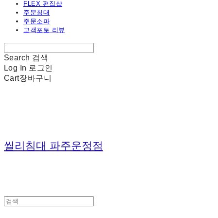
FLEX 편집샵
주문침대
주문소파
고객포토 리뷰
Search
검색
Log In
로그인
Cart
장바구니
씰리침대 파주운정점