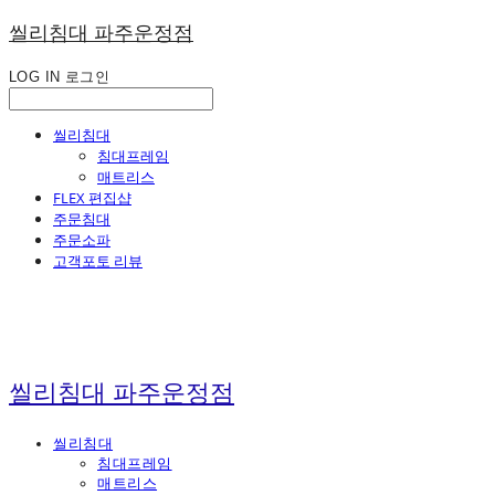
씰리침대 파주운정점
LOG IN
로그인
씰리침대
침대프레임
매트리스
FLEX 편집샵
주문침대
주문소파
고객포토 리뷰
씰리침대 파주운정점
씰리침대
침대프레임
매트리스