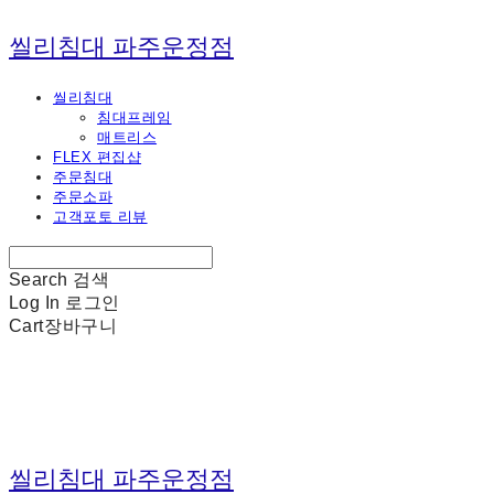
씰리침대 파주운정점
씰리침대
침대프레임
매트리스
FLEX 편집샵
주문침대
주문소파
고객포토 리뷰
Search
검색
Log In
로그인
Cart
장바구니
씰리침대 파주운정점