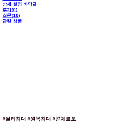
상세 설명 바닥글
후기(0)
질문(10)
관련 상품
#씰리침대 #원목침대 #콘체르토