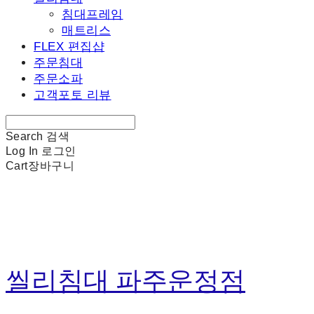
침대프레임
매트리스
FLEX 편집샵
주문침대
주문소파
고객포토 리뷰
Search
검색
Log In
로그인
Cart
장바구니
씰리침대 파주운정점