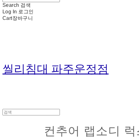
Search
검색
Log In
로그인
Cart
장바구니
씰리침대 파주운정점
컨추어 랩소디 럭