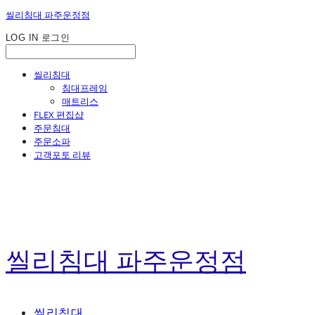
씰리침대 파주운정점
LOG IN
로그인
씰리침대
침대프레임
매트리스
FLEX 편집샵
주문침대
주문소파
고객포토 리뷰
씰리침대 파주운정점
씰리침대