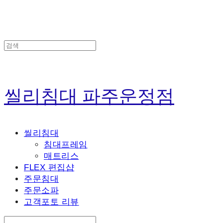
씰리침대 파주운정점
씰리침대
침대프레임
매트리스
FLEX 편집샵
주문침대
주문소파
고객포토 리뷰