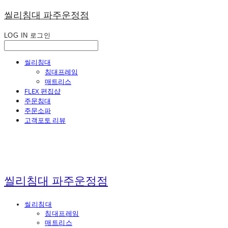
씰리침대 파주운정점
LOG IN
로그인
씰리침대
침대프레임
매트리스
FLEX 편집샵
주문침대
주문소파
고객포토 리뷰
씰리침대 파주운정점
씰리침대
침대프레임
매트리스