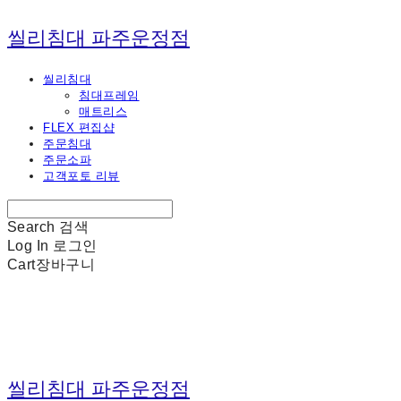
씰리침대 파주운정점
씰리침대
침대프레임
매트리스
FLEX 편집샵
주문침대
주문소파
고객포토 리뷰
Search
검색
Log In
로그인
Cart
장바구니
씰리침대 파주운정점