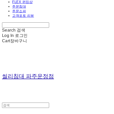
FLEX 편집샵
주문침대
주문소파
고객포토 리뷰
Search
검색
Log In
로그인
Cart
장바구니
씰리침대 파주운정점