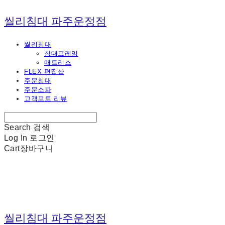
씰리침대 파주운정점
씰리침대
침대프레임
매트리스
FLEX 편집샵
주문침대
주문소파
고객포토 리뷰
Search
검색
Log In
로그인
Cart
장바구니
씰리침대 파주운정점