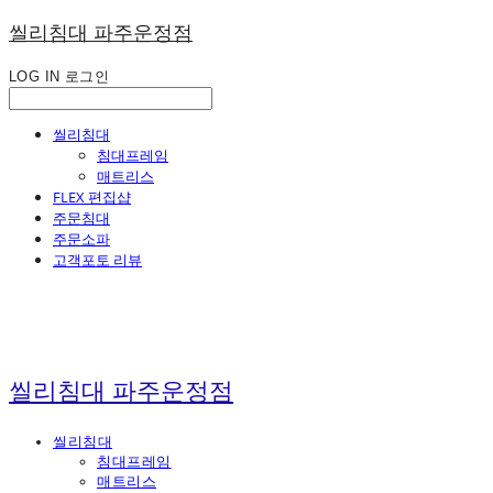
씰리침대 파주운정점
LOG IN
로그인
씰리침대
침대프레임
매트리스
FLEX 편집샵
주문침대
주문소파
고객포토 리뷰
씰리침대 파주운정점
씰리침대
침대프레임
매트리스