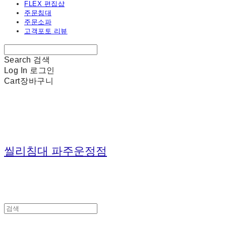
FLEX 편집샵
주문침대
주문소파
고객포토 리뷰
Search
검색
Log In
로그인
Cart
장바구니
씰리침대 파주운정점