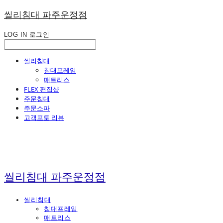
씰리침대 파주운정점
LOG IN
로그인
씰리침대
침대프레임
매트리스
FLEX 편집샵
주문침대
주문소파
고객포토 리뷰
씰리침대 파주운정점
씰리침대
침대프레임
매트리스