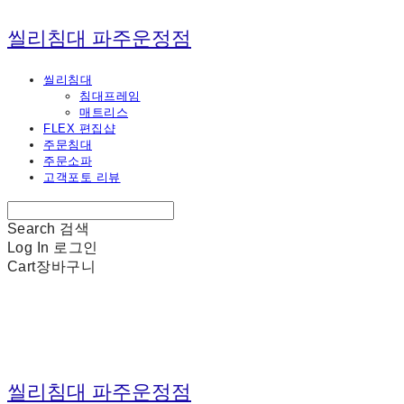
씰리침대 파주운정점
씰리침대
침대프레임
매트리스
FLEX 편집샵
주문침대
주문소파
고객포토 리뷰
Search
검색
Log In
로그인
Cart
장바구니
씰리침대 파주운정점