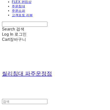
FLEX 편집샵
주문침대
주문소파
고객포토 리뷰
Search
검색
Log In
로그인
Cart
장바구니
씰리침대 파주운정점