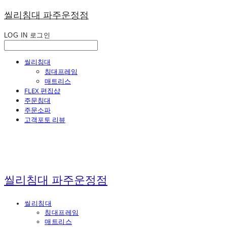
씰리침대 파주운정점
LOG IN
로그인
씰리침대
침대프레임
매트리스
FLEX 편집샵
주문침대
주문소파
고객포토 리뷰
씰리침대 파주운정점
씰리침대
침대프레임
매트리스