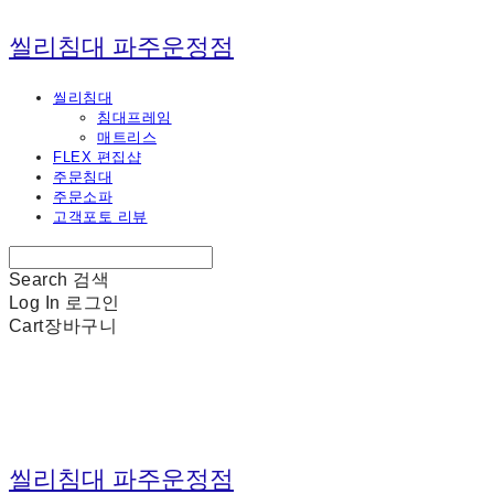
씰리침대 파주운정점
씰리침대
침대프레임
매트리스
FLEX 편집샵
주문침대
주문소파
고객포토 리뷰
Search
검색
Log In
로그인
Cart
장바구니
씰리침대 파주운정점