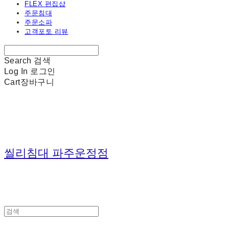
FLEX 편집샵
주문침대
주문소파
고객포토 리뷰
Search
검색
Log In
로그인
Cart
장바구니
씰리침대 파주운정점