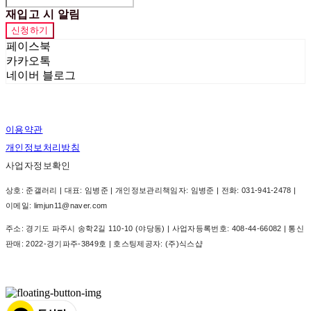
재입고 시 알림
신청하기
페이스북
카카오톡
네이버 블로그
이용약관
개인정보처리방침
사업자정보확인
상호: 준갤러리 | 대표: 임병준 | 개인정보관리책임자: 임병준 | 전화: 031-941-2478 |
이메일: limjun11@naver.com
주소: 경기도 파주시 송학2길 110-10 (야당동) | 사업자등록번호:
408-44-66082
| 통신
판매:
2022-경기파주-3849호
| 호스팅제공자: (주)식스샵