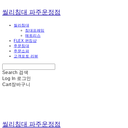
씰리침대 파주운정점
씰리침대
침대프레임
매트리스
FLEX 편집샵
주문침대
주문소파
고객포토 리뷰
Search
검색
Log In
로그인
Cart
장바구니
씰리침대 파주운정점