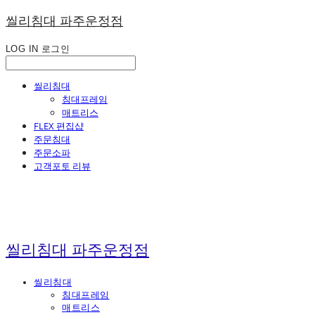
씰리침대 파주운정점
LOG IN
로그인
씰리침대
침대프레임
매트리스
FLEX 편집샵
주문침대
주문소파
고객포토 리뷰
씰리침대 파주운정점
씰리침대
침대프레임
매트리스