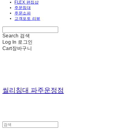
FLEX 편집샵
주문침대
주문소파
고객포토 리뷰
Search
검색
Log In
로그인
Cart
장바구니
씰리침대 파주운정점